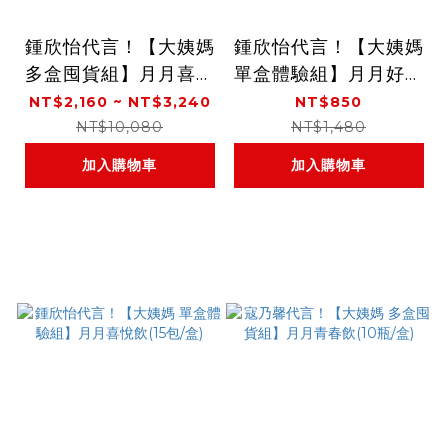
鍾欣怡代言！【大姨媽
鍾欣怡代言！【大姨媽
多盒囤貨組】月月喜悅
單盒體驗組】月月好事
飲(15包/盒)
飲(15包/盒)
NT$2,160 ~ NT$3,240
NT$850
NT$10,080
NT$1,480
加入購物車
加入購物車