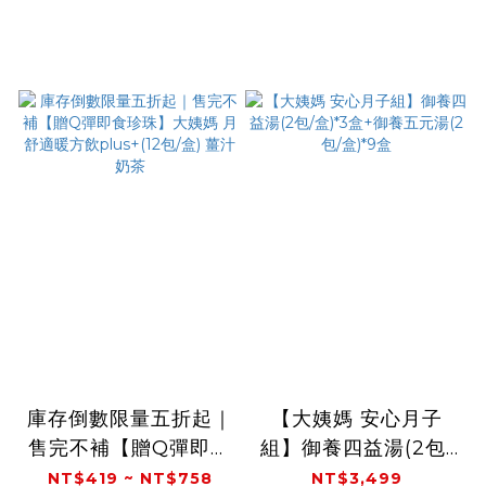
庫存倒數限量五折起｜
【大姨媽 安心月子
售完不補【贈Q彈即食
組】御養四益湯(2包/
珍珠】大姨媽 月舒適
盒)*3盒+御養五元湯
NT$419 ~ NT$758
NT$3,499