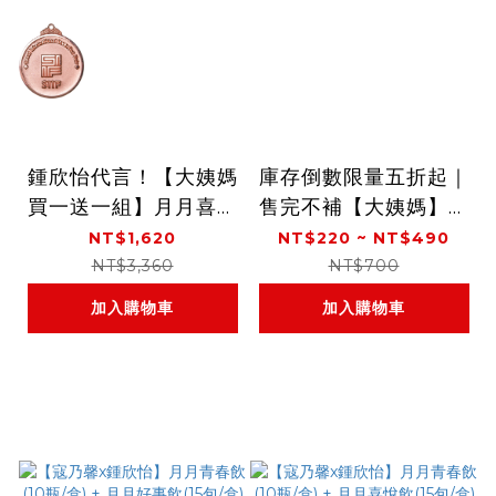
鍾欣怡代言！【大姨媽
庫存倒數限量五折起｜
買一送一組】月月喜悅
售完不補【大姨媽】月
飲(15包/盒) 2盒組
舒適暖方飲升級版plu
NT$1,620
NT$220 ~ NT$490
s+ 小盒組(5包/盒)
NT$3,360
NT$700
加入購物車
加入購物車