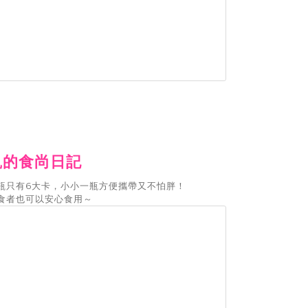
凱的食尚日記
瓶只有6大卡，小小一瓶方便攜帶又不怕胖！
食者也可以安心食用～