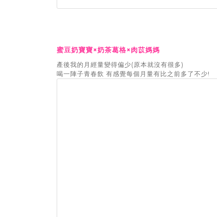
蜜豆奶寶寶×奶茶葛格×肉苡媽媽
產後我的月經量變得偏少(原本就沒有很多)
喝一陣子青春飲 有感覺每個月量有比之前多了不少!