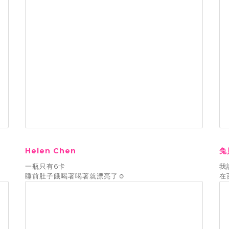
Helen Chen
兔
一瓶只有6卡
我
睡前肚子餓喝著喝著就漂亮了☺️
在