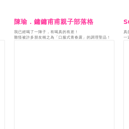
陳瑜．鏞鏞甫甫親子部落格
S
我已經喝了一陣子，有喝真的有差！
真
難怪被許多朋友稱之為「口服式青春露」的調理聖品！
一