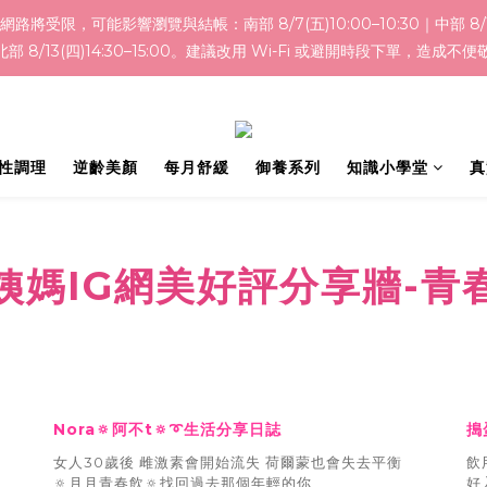
響瀏覽與結帳：南部 8/7(五)10:00–10:30｜中部 8/10(一)14:30–
｜北部 8/13(四)14:30–15:00。建議改用 Wi-Fi 或避開時段下單，造成不便
性調理
逆齡美顏
每月舒緩
御養系列
知識小學堂
真
姨媽IG網美好評分享牆-青
Nora🔅阿不t🔅➰生活分享日誌
搗
女人30歲後
雌激素會開始流失
荷爾蒙也會失去平衡
飲
🔅月月青春飲🔅
找回過去那個年輕的你
好