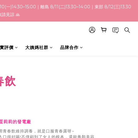
15:00｜離島 8/11(二)13:30–14:00｜東部 8/12(三)13:30
敬請見諒 🙏
實評價
大姨媽社群
品牌合作
春飲
蛋莉莉的發電廠
用青春飲維持調養，就是口服青春露呀~
入口很好喝!
不僅顧到了女人的根本，還能養顏美容