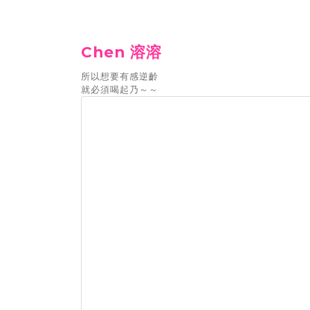
Chen 溶溶
所以想要有感逆齡
就必須喝起乃～～