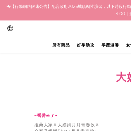
📢【行動網路限速公告】配合政府2026城鎮韌性演習，以下時段行動網路將受限，可能影
–14:00
所有商品
好孕助攻
孕產滋養
女
大
~喬喬來了~
推薦大家🌷大姨媽月月青春飲🌷