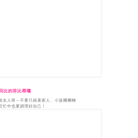
貝比的菲比尋嚐
說女人呀～不要只繞著家人、小孩團團轉
百忙中也要調理好自己！