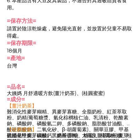
6. 本產品含有大豆及其製品，不適合對其過敏體質者食
用。
=保存方法=
請置於陰涼乾燥處，避免陽光直射，並放置於兒童不易取
得處。
=保存期限=
18個月
=產地=
台灣
=品名=
大姨媽 月舒適暖方飲
(薑汁奶茶)
、
(桂圓蜜蜜)
=成分=
【薑汁奶茶】
難消化性麥芽糊精、異麥芽寡糖、全脂奶粉、紅茶萃取
粉、奶精(葡萄糖漿、氫化棕櫚核仁油、乳清粉、乾酪素
鈉、磷酸鉀、磷酸氫二鉀、多磷酸鈉、脂肪酸甘油酯、乳
酸硬脂酸鈉、二氧化矽、β-胡蘿蔔素)、關華豆膠、甲基
【桂圓蜜蜜】
硫醯基甲烷、碳酸鈣、奶茶香料、大高良薑萃取粉(麥芽
難消化性麥芽糊精、黑糖粉(蔗糖、糖蜜)、桂圓粉(糖、桂