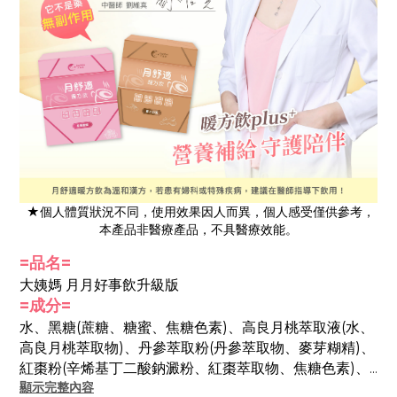
★個人體質狀況不同，使用效果因人而異，個人感受僅供參考，
本產品非醫療產品，不具醫療效能。
=品名=
大姨媽 月月好事飲升級版
=成分=
水、黑糖(蔗糖、糖蜜、焦糖色素)、高良月桃萃取液(水、
高良月桃萃取物)、丹參萃取粉(丹參萃取物、麥芽糊精)、
紅棗粉(辛烯基丁二酸鈉澱粉、紅棗萃取物、焦糖色素)、
顯示完整內容
麥盧卡蜂蜜、桂圓萃取粉(麥芽糊精、桂圓萃取物)、當歸