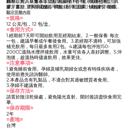
糊精、大高良薑萃取物)、紅茶香料、薑萃取粉(阿拉伯
圓萃取粉、辛烯基丁二酸鈉澱粉、香料、焦糖色素)、異
膠、薑)、薑黃萃取粉、磷酸鎂、紅甜菜汁粉(麥芽糊精、
麥芽寡糖、甲基硫醯基甲烷、關華豆膠、碳酸鈣、龍眼香
紅甜菜根濃縮汁、檸檬酸)、蔗糖素(甜味劑)、當歸萃取粉
料、紅棗萃取粉(紅棗萃取物、氧化澱粉、麥芽糊精) 、大
顯示完整內容
(當歸萃取物、麥芽糊精)。
高良薑萃取粉(麥芽糊精、大高良薑萃取物) 、薑萃取粉(阿
=規格=
拉伯膠、薑)、薑黃萃取粉、磷酸鎂、紅甜菜汁粉(麥芽糊
12 公克/包，12
包/盒
。
精、紅甜菜根濃縮汁、檸檬酸)、蔗糖素(甜味劑)、當歸萃
=食用方式=
取粉(當歸萃取物、麥芽糊精)、白芷萃取粉(白芷、糊
1.經期前7天即可開始飲用至經期結束。2.一般保養: 每次
精)。
一包，建議早餐或午餐後食用。3.若經期不適時，可加強
補充飲用，每日最多食用2包。4.建議每包沖泡150-
200CC溫熱水攪拌後飲用，水量可依各人喜好調整。5.沖
泡後，趁溫熱時儘速飲用，效果更佳。
=注意事項=
1.避免睡前食用。孕婦及哺乳期婦女或患有特殊疾病者，
使用前應先諮詢醫師。
2.本產品含有乳製品，不適合對其過敏體質者食用。
3.孕婦不建議食用。
=保存方法=
請置於陰涼乾燥處，避免陽光直射。開封後請盡快食用完
畢。
=保存期限=
2年
=產地=
台灣