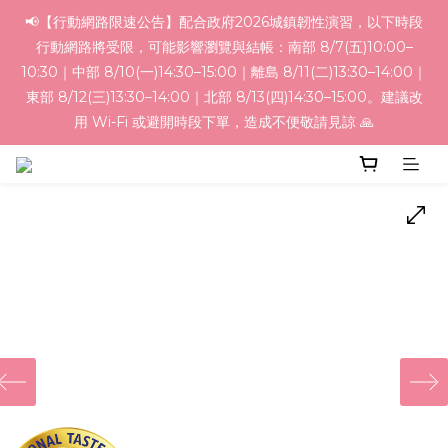
📢【行動網路限速公告】配合政府2026城鎮韌性演習，以下時段
行動網路將受限，可能影響瀏覽與結帳：南部 8/7(五)10:00–
10:30｜中部 8/10(一)14:30–15:00｜離島 8/11(二)13:30–14:00｜
東部 8/12(三)13:30–14:00｜北部 8/13(四)14:30–15:00。建議改
用 Wi-Fi 或避開時段下單，造成不便敬請見諒 🙏
‹