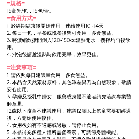
=規格=
萃取粉(當歸萃取物、麥芽糊精)、柑橘果膠(柑橘果膠、蔗
15毫升/包，15包/盒。
糖)、玉米糖膠、檸檬酸、川芎萃取粉(川芎萃取物、麥芽
=食用方式=
糊精)、熟地萃取粉(熟地萃取物、麥芽糊精)、益母草萃取
粉(益母草萃取物、麥芽糊精)、白芍萃取粉、阿拉伯膠、
1. 於經期結束後開始使用，連續使用10 -14天
桑葚果萃取粉、大豆卵磷脂、紅豆粉。
2. 每日一包，早餐或晚餐後皆可食用，多食無益。
3. 將濃縮飲撕開倒入120-150cc溫熱開水，攪拌均勻後飲
用。
4. 沖泡後請趁溫熱時飲用完畢，效果更佳。
=注意事項=
1. 請依照每日建議量食用，多食無益。
2. 本品含天然素材原料，其色澤差異乃為自然現象，敬請
安心使用。
3. 孕婦及授乳中婦女、服藥或身體不適者請先洽詢專業醫
師意見。
12歲以下孩童不建議使用，建議12歲以上孩童需要初經過
後，方開始使用較佳。
4. 食用後如有不適感或過敏，請停止食用。
5. 本品補充多種人體所需營養素，可調節身體機能。