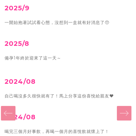
2025/9
一開始抱著試試看心態，沒想到一盒就有好消息了🥺
2025/8
備孕1年終於迎來了這一天～
2024/08
自己喝沒多久很快就有了！馬上分享這份喜悅給親友
♥
‹
2024/08
喝完三個月好事飲，再喝一個月的喜悅飲就懷上了！