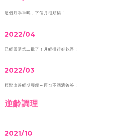
這個月乖乖喝，下個月很順暢！
2022/04
已經回購第二批了！月經排得好乾淨！
2022/03
輕鬆改善經期腰痠～再也不滴滴答答！
逆齡調理
2021/10