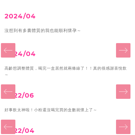
2024/04
沒想到有多囊體質的我也能順利懷孕～
‹
2024/04
高齡想調整體質，喝完一盒居然就兩條線了！！真的很感謝喜悅飲
～
‹
2022/06
好事飲太神啦！小粉還沒喝完買的盒數就懷上了～
‹
2022/04