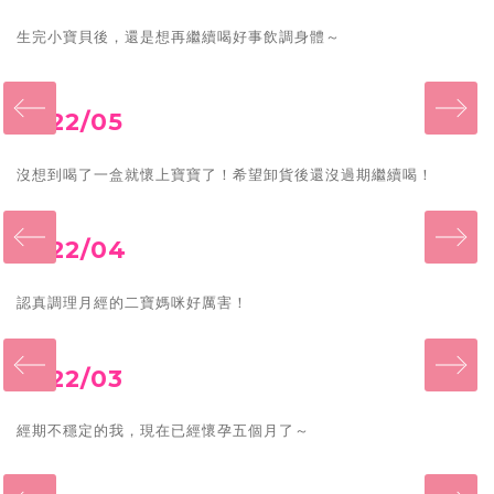
生完小寶貝後，還是想再繼續喝好事飲調身體～
‹
2022/05
沒想到喝了一盒就懷上寶寶了！希望卸貨後還沒過期繼續喝！
‹
2022/04
認真調理月經的
二寶
媽咪好厲害！
‹
2022/03
經期不穩定的我，現在已經懷孕五個月了～