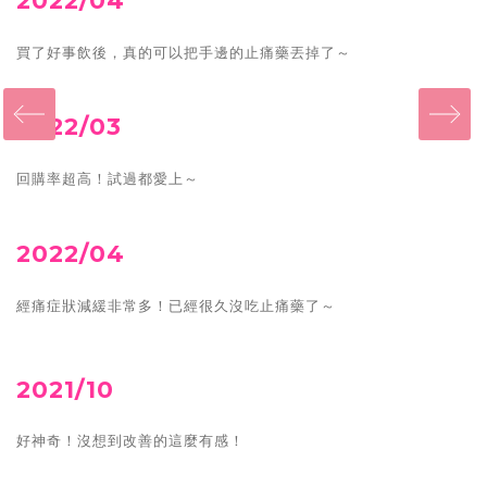
買了好事飲後，真的可以把手邊的止痛藥丟掉了～
‹
2022/03
回購率超高！試過都愛上～
2022/04
經痛症狀減緩非常多！已經很久沒吃止痛藥了～
2021/10
好神奇！沒想到改善的這麼有感！