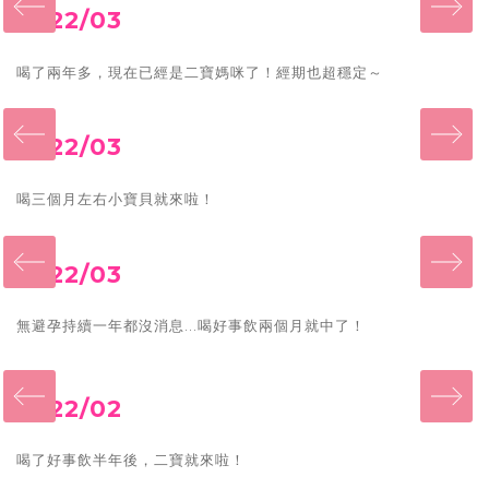
‹
2022/03
喝了兩年多，現在已經是二寶媽咪了！經期也超穩定～
‹
2022/03
喝三個月左右小寶貝就來啦！
‹
2022/03
無避孕持續一年都沒消息...喝好事飲兩個月就中了！
‹
2022/02
喝了好事飲半年後，二寶就來啦！