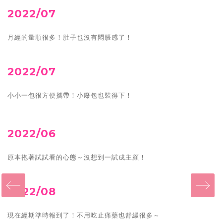
2022/07
月經的量順很多！肚子也沒有悶脹感了！
2022/07
小小一包很方便攜帶！小廢包也裝得下！
2022/06
原本抱著試試看的心態～沒想到一試成主顧！
‹
2022/08
現在經期準時報到了！不用吃止痛藥也舒緩很多～