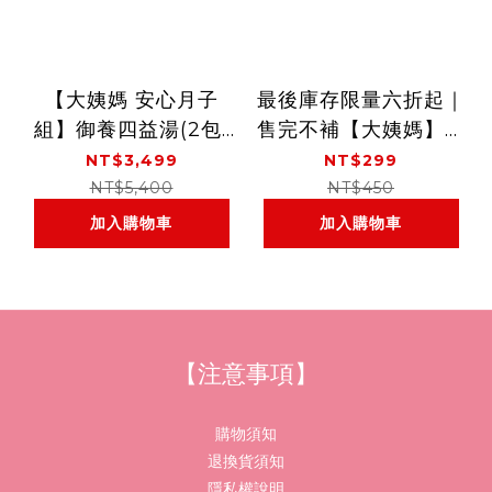
【大姨媽 安心月子
最後庫存限量六折起｜
組】御養四益湯(2包/
售完不補【大姨媽】御
盒)*3盒+御養五元湯
養四益湯(2包/盒)／御
NT$3,499
NT$299
(2包/盒)*9盒
養五元湯(2包/盒)
NT$5,400
NT$450
加入購物車
加入購物車
【注意事項】
購物須知
退換貨須知
隱私權說明