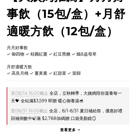
事飲（15包/盒）+月舒
適暖方飲（12包/盒）
月月好事飲
✓ 御四物 ✓ 桂圓紅棗 ✓ 紅豆黑糖 ✓ 鐵&益母草
月舒適暖方飲
✓ 高良月桃 ✓ 薑黃素 ✓ 紅甜菜 ✓ 當歸
至
08/14 16:00
截止
全店，立秋轉季，大姨媽陪你溫養每一
天💝 全站滿$3,599 即贈 暖心御養湯🥣
至
08/31 16:00
截止
全店，8/1-8/31 夏日補給祭，優惠好禮
回補倒數中🍃滿 $2,788加碼贈 口袋美顏鏡🪞
查看更多