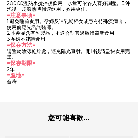
200CC溫熱水攪拌後飲用，水量可依各人喜好調整。5.沖
泡後，趁溫熱時儘速飲用，效果更佳。
=注意事項=
1.避免睡前食用。孕婦及哺乳期婦女或患有特殊疾病者，
使用前應先諮詢醫師。
2.本產品含有乳製品，不適合對其過敏體質者食用。
3.孕婦不建議食用。
=保存方法=
請置於陰涼乾燥處，避免陽光直射。開封後請盡快食用完
畢。
=保存期限=
2年
=產地=
台灣
您可能喜歡...