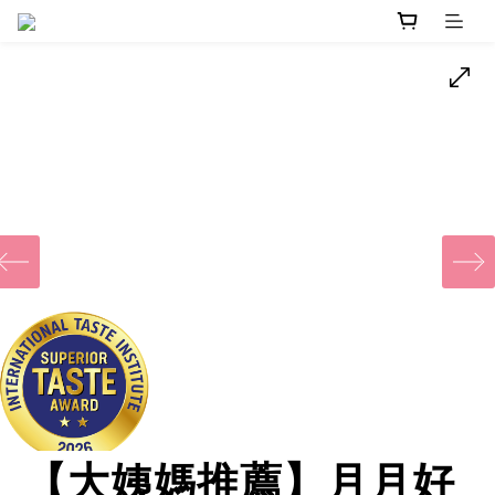
‹
【大姨媽推薦】月月好