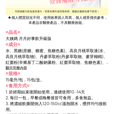
★個人體質狀況不同，使用效果因人而異，個人感受僅供參考，
本產品非醫療產品，不具醫療效能。
=品名=
大姨媽 月月好事飲升級版
=成分=
水、黑糖(蔗糖、糖蜜、焦糖色素)、高良月桃萃取液(水、
高良月桃萃取物)、丹參萃取粉(丹參萃取物、麥芽糊精)、
紅棗粉(辛烯基丁二酸鈉澱粉、紅棗萃取物、焦糖色素)、
顯示完整內容
麥盧卡蜂蜜、桂圓萃取粉(麥芽糊精、桂圓萃取物)、當歸
=規格=
萃取粉(當歸萃取物、麥芽糊精)、柑橘果膠(柑橘果膠、蔗
15毫升/包，15包/盒。
糖)、玉米糖膠、檸檬酸、川芎萃取粉(川芎萃取物、麥芽
=食用方式=
糊精)、熟地萃取粉(熟地萃取物、麥芽糊精)、益母草萃取
粉(益母草萃取物、麥芽糊精)、白芍萃取粉、阿拉伯膠、
1. 於經期結束後開始使用，連續使用10 -14天
桑葚果萃取粉、大豆卵磷脂、紅豆粉。
2. 每日一包，早餐或晚餐後皆可食用，多食無益。
3. 將濃縮飲撕開倒入120-150cc溫熱開水，攪拌均勻後飲
用。