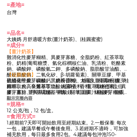
=產地=
台灣
=品名=
大姨媽 月舒適暖方飲
(薑汁奶茶)
、
(桂圓蜜蜜)
=成分=
【薑汁奶茶】
難消化性麥芽糊精、異麥芽寡糖、全脂奶粉、紅茶萃取
粉、奶精(葡萄糖漿、氫化棕櫚核仁油、乳清粉、乾酪素
鈉、磷酸鉀、磷酸氫二鉀、多磷酸鈉、脂肪酸甘油酯、乳
酸硬脂酸鈉、二氧化矽、β-胡蘿蔔素)、關華豆膠、甲基
【桂圓蜜蜜】
硫醯基甲烷、碳酸鈣、奶茶香料、大高良薑萃取粉(麥芽
難消化性麥芽糊精、黑糖粉(蔗糖、糖蜜)、桂圓粉(糖、桂
糊精、大高良薑萃取物)、紅茶香料、薑萃取粉(阿拉伯
圓萃取粉、辛烯基丁二酸鈉澱粉、香料、焦糖色素)、異
膠、薑)、薑黃萃取粉、磷酸鎂、紅甜菜汁粉(麥芽糊精、
麥芽寡糖、甲基硫醯基甲烷、關華豆膠、碳酸鈣、龍眼香
紅甜菜根濃縮汁、檸檬酸)、蔗糖素(甜味劑)、當歸萃取粉
料、紅棗萃取粉(紅棗萃取物、氧化澱粉、麥芽糊精) 、大
顯示完整內容
(當歸萃取物、麥芽糊精)。
高良薑萃取粉(麥芽糊精、大高良薑萃取物) 、薑萃取粉(阿
=規格=
拉伯膠、薑)、薑黃萃取粉、磷酸鎂、紅甜菜汁粉(麥芽糊
12 公克/包，12
包/盒
。
精、紅甜菜根濃縮汁、檸檬酸)、蔗糖素(甜味劑)、當歸萃
=食用方式=
取粉(當歸萃取物、麥芽糊精)、白芷萃取粉(白芷、糊
1.經期前7天即可開始飲用至經期結束。2.一般保養: 每次
精)。
一包，建議早餐或午餐後食用。3.若經期不適時，可加強
補充飲用，每日最多食用2包。4.建議每包沖泡150-