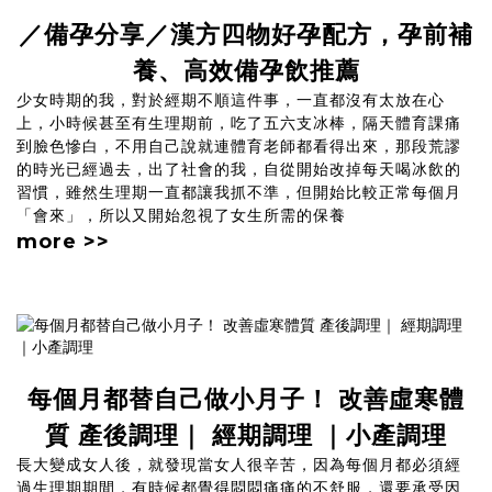
／備孕分享／漢方四物好孕配方，孕前補
養、高效備孕飲推薦
少女時期的我，對於經期不順這件事，一直都沒有太放在心
上，小時候甚至有生理期前，吃了五六支冰棒，隔天體育課痛
到臉色慘白，不用自己說就連體育老師都看得出來，那段荒謬
的時光已經過去，出了社會的我，自從開始改掉每天喝冰飲的
習慣，雖然生理期一直都讓我抓不準，但開始比較正常每個月
「會來」，所以又開始忽視了女生所需的保養
more >>
每個月都替自己做小月子！ 改善虛寒體
質 產後調理｜ 經期調理 ｜小產調理
長大變成女人後，就發現當女人很辛苦，因為每個月都必須經
過生理期期間，有時候都覺得悶悶痛痛的不舒服，還要承受因