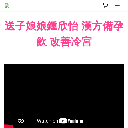
送子娘娘鍾欣怡 漢方備孕
飲 改善冷宮