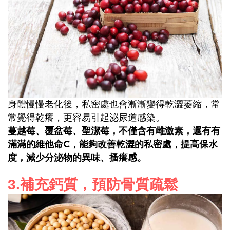
身體慢慢老化後，私密處也會漸漸變得乾澀萎縮，常
常覺得乾癢，更容易引起泌尿道感染。
蔓越莓、覆盆莓、聖潔莓，不僅含有雌激素，還有有
C
滿滿的維他命
，能夠改善乾澀的私密處，提高保水
度，減少分泌物的異味、搔癢感。
3.
補充鈣質，預防骨質疏鬆