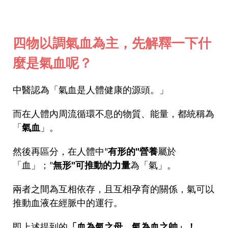
四物以調氣血為主，先解釋一下什
麼是氣血呢
？
中醫認為「氣血是人體健康的源頭。」
而在人體內周流循環不息的物質、能量，都統稱為
「
氣血
」。
然後再區分，在人體中"
有形的"營養
屬於
「血」；"
無形"可推動的力量
為「氣」。
兩者之間為互相依存，且互相孕育的關係，氣可以
推動血液在經脈中的運行。
即上述提到的
「血為氣之母，氣為血之帥」！