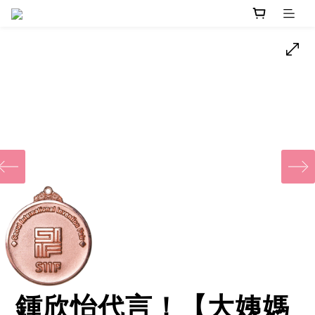
‹
鍾欣怡代言！【大姨媽