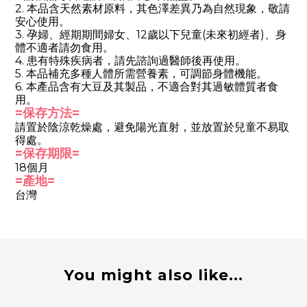
2. 本品含天然素材原料，其色澤差異乃為自然現象，敬請
安心使用。
3. 孕婦、經期期間婦女、12歲以下兒童(未來初經者)、身
體不適者請勿食用。
4. 患有特殊疾病者，請先諮詢過醫師後再使用。
5. 本品補充多種人體所需營養素，可調節身體機能。
6. 本產品含有大豆及其製品，不適合對其過敏體質者食
用。
=保存方法=
請置於陰涼乾燥處，避免陽光直射，並放置於兒童不易取
得處。
=保存期限=
18個月
=產地=
台灣
You might also like...