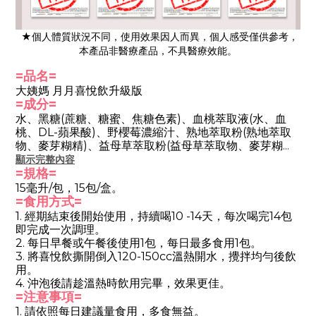
★個人體質狀況不同，使用效果因人而異，個人感受僅供參考，
本產品非醫療產品，不具醫療效能。
=品名=
大姨媽 月月喜悅飲升級版
=成分=
水、黑糖(蔗糖、糖蜜、焦糖色素)、血桃萃取液(水、血
桃、DL-蘋果酸)、野櫻莓濃縮汁、熟地萃取粉(熟地萃取
物、麥芽糊精)、益母草萃取粉(益母草萃取物、麥芽糊
精)、丹參萃取粉(
丹參
萃取物、麥芽糊精
)、陳皮萃取液
顯示完整內容
(水、陳皮)、
=規格=
當歸萃取粉(當歸
萃取物、麥芽糊精
)、黃精
萃取液(水、黃精)、柑橘果膠(
柑橘果膠、蔗糖
)、玉米糖
15毫升/包，15包/盒。
膠、川芎萃取粉
(
川芎
萃取物、麥芽糊精
)、檸檬酸、抗壞
=食用方式=
血酸(維生素Ｃ)、大豆卵磷脂、
白芍萃取粉、阿拉伯膠、
1. 經期結束後開始使用，持續喝10 -14天，每次喝完14包
焦磷酸鐵、肌醇、西洋牡荊果萃取物、紅人參萃取粉
(
紅
即完成一次調理。
人參
取物、麥芽糊精
)、桑葚果萃取粉、薑萃取粉(
阿拉伯
2. 每日早餐或午餐後使用1包，每日最多食用1包。
膠、薑
)、甜菊醣苷(甜味劑)、葉酸。
3. 將喜悅飲撕開倒入120-150cc溫熱開水，攪拌均勻後飲
用。
4. 沖泡後請趁溫熱時飲用完畢，效果更佳。
=注意事項=
1.
請依照每日建議量食用，多食無益。