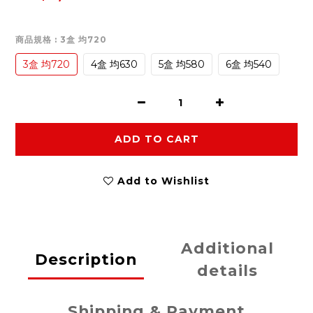
商品規格
: 3盒 均720
3盒 均720
4盒 均630
5盒 均580
6盒 均540
ADD TO CART
Add to Wishlist
Additional
Description
details
Shipping & Payment