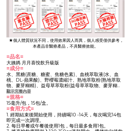
★個人體質狀況不同，使用效果因人而異，個人感受僅供參考，
本產品非醫療產品，不具醫療效能。
=品名=
大姨媽 月月喜悅飲升級版
=成分=
水、黑糖(蔗糖、糖蜜、焦糖色素)、血桃萃取液(水、血
桃、DL-蘋果酸)、野櫻莓濃縮汁、熟地萃取粉(熟地萃取
物、麥芽糊精)、益母草萃取粉(益母草萃取物、麥芽糊
精)、丹參萃取粉(
丹參
萃取物、麥芽糊精
)、陳皮萃取液
顯示完整內容
(水、陳皮)、
=規格=
當歸萃取粉(當歸
萃取物、麥芽糊精
)、黃精
萃取液(水、黃精)、柑橘果膠(
柑橘果膠、蔗糖
)、玉米糖
15毫升/包，15包/盒。
膠、川芎萃取粉
(
川芎
萃取物、麥芽糊精
)、檸檬酸、抗壞
=食用方式=
血酸(維生素Ｃ)、大豆卵磷脂、
白芍萃取粉、阿拉伯膠、
1. 經期結束後開始使用，持續喝10 -14天，每次喝完14包
焦磷酸鐵、肌醇、西洋牡荊果萃取物、紅人參萃取粉
(
紅
即完成一次調理。
人參
取物、麥芽糊精
)、桑葚果萃取粉、薑萃取粉(
阿拉伯
2. 每日早餐或午餐後使用1包，每日最多食用1包。
膠、薑
)、甜菊醣苷(甜味劑)、葉酸。