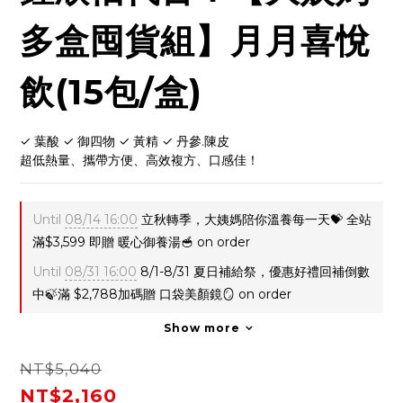
多盒囤貨組】月月喜悅
飲(15包/盒)
✓ 葉酸 ✓ 御四物 ✓ 黃精 ✓ 丹參.陳皮
超低熱量、攜帶方便、高效複方、口感佳！
Until
08/14 16:00
立秋轉季，大姨媽陪你溫養每一天💝 全站
滿$3,599 即贈 暖心御養湯🥣 on order
Until
08/31 16:00
8/1-8/31 夏日補給祭，優惠好禮回補倒數
中🍃滿 $2,788加碼贈 口袋美顏鏡🪞 on order
Show more
NT$5,040
NT$2,160