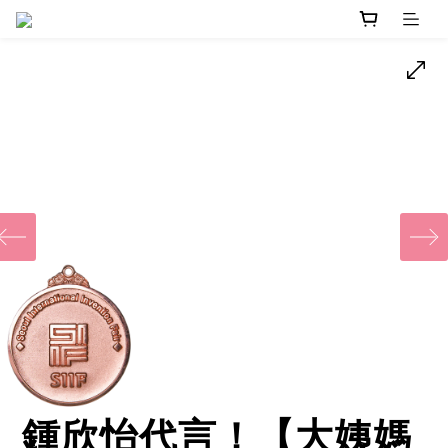
‹
鍾欣怡代言！【大姨媽