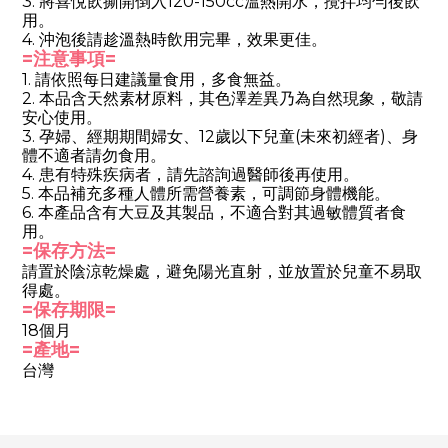
3. 將喜悅飲撕開倒入120-150cc溫熱開水，攪拌均勻後飲
用。
4. 沖泡後請趁溫熱時飲用完畢，效果更佳。
=注意事項=
1.
請依照每日建議量食用，多食無益。
2. 本品含天然素材原料，其色澤差異乃為自然現象，敬請
安心使用。
3. 孕婦、經期期間婦女、12歲以下兒童(未來初經者)、身
體不適者請勿食用。
4. 患有特殊疾病者，請先諮詢過醫師後再使用。
5. 本品補充多種人體所需營養素，可調節身體機能。
6. 本產品含有大豆及其製品，不適合對其過敏體質者食
用。
=保存方法=
請置於陰涼乾燥處，避免陽光直射，並放置於兒童不易取
得處。
=保存期限=
18個月
=產地=
台灣