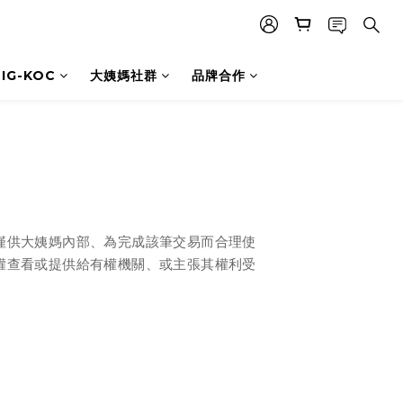
IG-KOC
大姨媽社群
品牌合作
僅供
大姨媽
內部、為完成該筆交易而合理使
權查看或提供給有權機關、或主張其權利受