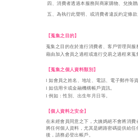
四、消費者透過本服務與商家購物、兌換贈
五、為執行此聲明、或消費者違反約定條款
【蒐集之目的】
蒐集之目的在於進行消費者、客戶管理與服
藉由加入會員之過程或進行交易之過程來蒐
【蒐集之個人資料類別】
l
如會員之姓名、地址、電話、電子郵件等
l
如信用卡或金融機構帳戶資訊。
l
例如：性別、出生年月日等。
【個人資料之安全】
在未經會員同意之下，
大姨媽
絕不會將消費
將任何個人資料，尤其是網路密碼提供給任
後，請務必登出帳戶。