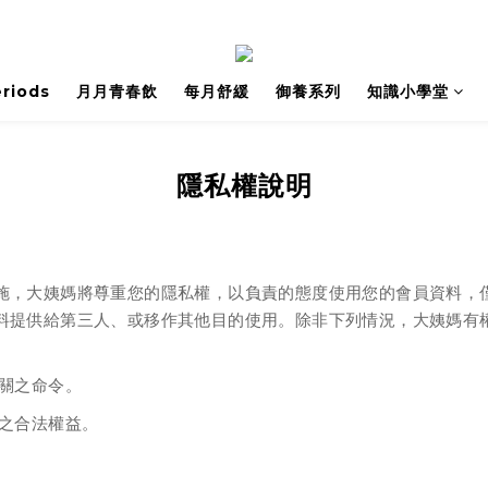
riods
月月青春飲
每月舒緩
御養系列
知識小學堂
隱私權說明
施，大姨媽將尊重您的隱私權，以負責的態度使用您的會員資料
，
料提供給第三人、或移作其他目的使用。
除非下列情況
，大姨媽
有
關之命令
。
之合法權益。