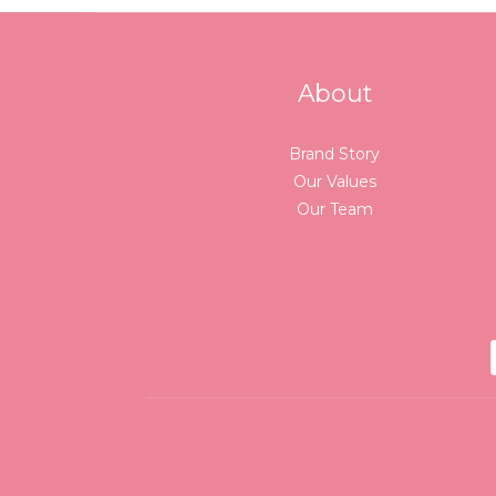
About
Brand Story
Our Values
Our Team