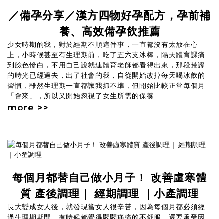
／備孕分享／漢方四物好孕配方，孕前補
養、高效備孕飲推薦
少女時期的我，對於經期不順這件事，一直都沒有太放在心
上，小時候甚至有生理期前，吃了五六支冰棒，隔天體育課痛
到臉色慘白，不用自己說就連體育老師都看得出來，那段荒謬
的時光已經過去，出了社會的我，自從開始改掉每天喝冰飲的
習慣，雖然生理期一直都讓我抓不準，但開始比較正常每個月
「會來」，所以又開始忽視了女生所需的保養
more >>
每個月都替自己做小月子！ 改善虛寒體
質 產後調理｜ 經期調理 ｜小產調理
長大變成女人後，就發現當女人很辛苦，因為每個月都必須經
過生理期期間，有時候都覺得悶悶痛痛的不舒服，還要承受因