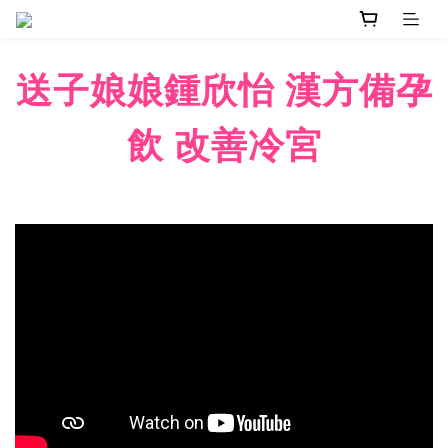
送子娘娘鍾欣怡 漢方備孕
飲 改善冷宮