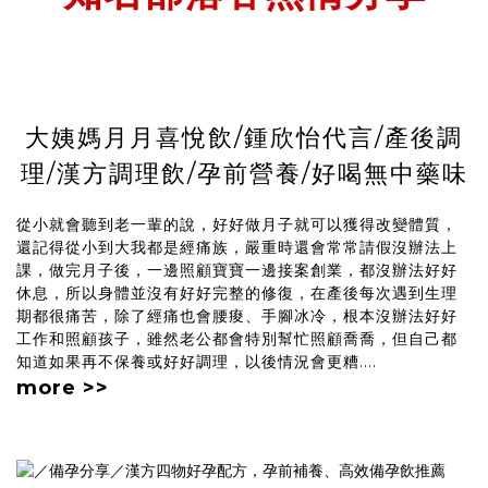
大姨媽月月喜悅飲/鍾欣怡代言/產後調
理/漢方調理飲/孕前營養/好喝無中藥味
從小就會聽到老一輩的說，好好做月子就可以獲得改變體質，
還記得從小到大我都是經痛族，嚴重時還會常常請假沒辦法上
課，做完月子後，一邊照顧寶寶一邊接案創業，都沒辦法好好
休息，所以身體並沒有好好完整的修復，在產後每次遇到生理
期都很痛苦，除了經痛也會腰痠、手腳冰冷，根本沒辦法好好
工作和照顧孩子，雖然老公都會特別幫忙照顧喬喬，但自己都
知道如果再不保養或好好調理，以後情況會更糟....
more >>