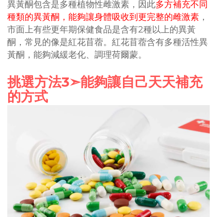
異黃酮包含是多種植物性雌激素，因此
多方補充不同
種類的異黃酮，能夠讓身體吸收到更完整的雌激素
，
2
市面上有些更年期保健食品是含有
種以上的異黃
酮，常見的像是紅花苜蓿。紅花苜蓿含有多種活性異
黃酮，能夠減緩老化、調理荷爾蒙。
3
挑選方法
➣
能夠讓自己天天補充
的方式