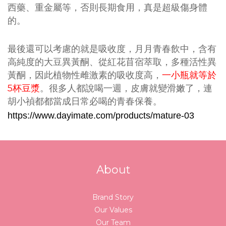
西藥、重金屬等，否則長期食用，真是超級傷身體
的。
最後還可以考慮的就是吸收度，月月青春飲中，含有
高純度的大豆異黃酮、從紅花苜宿萃取，多種活性異
黃酮，因此植物性雌激素的吸收度高，
一小瓶就等於
5
杯豆漿
。很多人都說喝一週，皮膚就變滑嫩了，連
胡小禎都都當成日常必喝的青春保養。
https://www.dayimate.com/products/mature-03
About
Brand Story
Our Values
Our Team