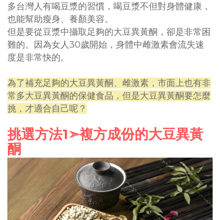
多台灣人有喝豆漿的習慣，喝豆漿不但對身體健康，
也能幫助瘦身、養顏美容。
但是要從豆漿中攝取足夠的大豆異黃酮，卻是非常困
30
難的。因為女人
歲開始，身體中雌激素會流失速
度是非常快的。
為了補充足夠的大豆異黃酮、雌激素，市面上也有非
常多大豆異黃酮的保健食品，但是大豆異黃酮要怎麼
挑，才適合自己呢？
1
挑選方法
➣
複方成份的大豆異黃
酮