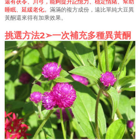
還有茯苓、川芎，能夠提升記憶力、穩定情緒、幫助
睡眠、延緩老化。
滿滿的複方成份，遠比單純大豆異
黃酮還來得有加乘效果。
2
挑選方法
➣
一次補充多種異黃酮